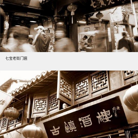
七宝老街门匾