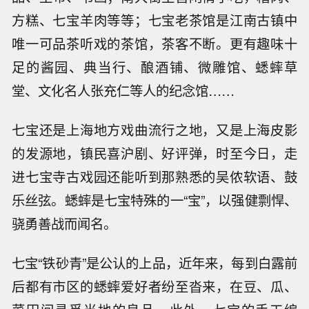
方糕、七宝羊肉等等；七宝老茶馆是江南古镇中
唯一可品茶听戏的茶馆，茶客不断。更有趣味十
足的酱园、典当行、酿酒铺、微雕馆、蟋蟀草
堂、文化名人张充仁等人的纪念馆……
七宝还是上海地方戏曲流行之地，又是上海皮影
的发源地，镇民喜沪剧、好评弹，时至今日，走
进七宝寺古戏园还能听到那熟悉的吴侬软语、鼓
乐丝弦。蟋蟀是七宝特殊的一“宝”，以强健剽悍、
骁勇善战而闻名。
七宝“铁砂青”是公认的上品，近年来，每到白露前
后都有市区的蟋蟀爱好者纷至沓来，在豆、瓜、