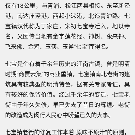
仅有18公里，与青浦、松江两县相接。东至新泾
港，南达庙泾港，西起小涞港，北迄青沪路。七
宝镇汉代称为丁家庄，宋初七宝寺迁入，地以寺
名，又因传当地有金字莲花经、神树、氽来钟、
飞来佛、金鸡、玉筷、玉斧“七宝”而得名。
七宝是个有着千余年历史的江南古镇，曾是明清
时期“商贾云集”的商业重镇，七宝镇南北老街的建
筑具有较典型的明清特色，据有关专家考证，具
有较好的保留价值。经过千余年的变迁，七宝老
街由于年久失修，早已失去了昔日的辉煌。老街
的改造成为闵行人民心中盼望已久的大事。
七宝镇老街的修复工作本着“原味不原汁”的原则，