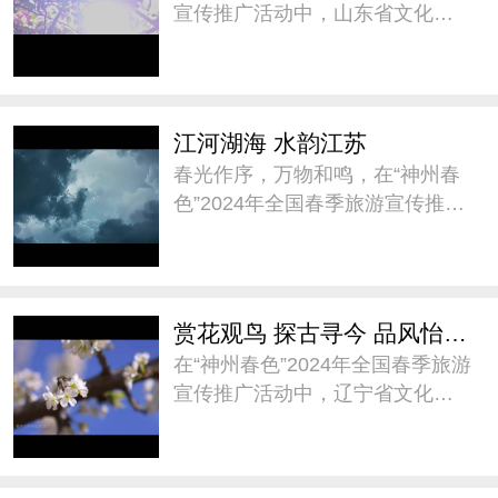
宣传推广活动中，山东省文化和
旅游厅以“畅游齐鲁 乐享春色”为
主题作春季旅游推介，通过“乐享
水的浪漫”、“乐享海的无垠”、“乐
享山的雄秀”、“乐享味的纯厚 ”四
江河湖海 水韵江苏
个篇
春光作序，万物和鸣，在“神州春
色”2024年全国春季旅游宣传推广
活动中，江苏省文化和旅游厅邀
您跟着AI一起打开云游江苏的新
视角。山水相依，繁花盛放，共
赴一场浪漫的春日之约。@水韵
赏花观鸟 探古寻今 品风怡情——阅春光 到辽宁
江苏 #神州春色##
在“神州春色”2024年全国春季旅游
宣传推广活动中，辽宁省文化和
旅游厅向全国游客进行了《赏花
观鸟 探古寻今 品风怡情——阅春
光 到辽宁》春季旅游隆重推介，