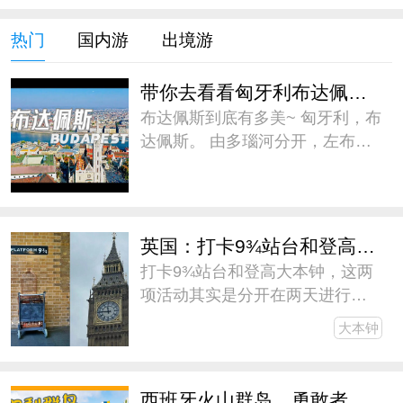
热门
国内游
出境游
带你去看看匈牙利布达佩斯到底有多美
布达佩斯到底有多美~ 匈牙利，布
达佩斯。 由多瑙河分开，左布达
右佩斯，又由塞切尼链桥相连，
遥遥相望。 古老与现代，忧郁与
热烈，无比浪漫~ #微博旅行家##
带着微博去旅行##五一旅游日记#
英国：打卡9¾站台和登高大本钟
打卡9¾站台和登高大本钟，这两
项活动其实是分开在两天进行
的，为了缩减游记篇幅，我干脆
大本钟
放一篇里写了。伦敦作为此次欧
行的中转站，逗留的时间不长，
但还是见缝插针地安排了一些V这
西班牙火山群岛，勇敢者的天堂