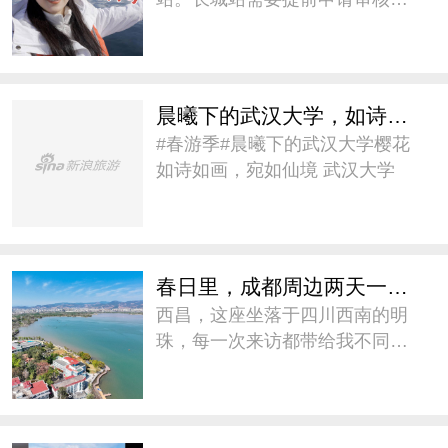
料等等，也不是每艘船都有机会
去到。 不过中文包船千万南极的
概率会稍微高一些。第二件，遗
憾没在南极跳成海Polar Plunge！
晨曦下的武汉大学，如诗如画，宛如仙境
我们是奔着这个去的
#春游季#晨曦下的武汉大学樱花
如诗如画，宛如仙境 武汉大学
春日里，成都周边两天一夜怎么玩？
西昌，这座坐落于四川西南的明
珠，每一次来访都带给我不同的
惊喜。城市的节奏悠然自得，阳
光洒在古老的街道上，仿佛时间
在这里都放慢了脚步。邛海之
畔，碧波荡漾，倒映着天空的蓝