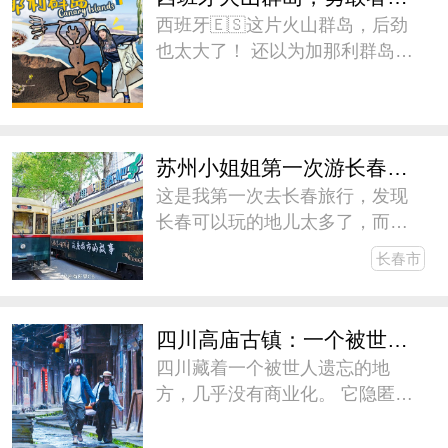
个年龄段喜闻乐见的活动，包括
西班牙🇪🇸这片火山群岛，后劲
有
也太大了！ 还以为加那利群岛
🇮🇨就是阳光海浪和沙滩，结果
这些才只是开胃菜[色]！ Must Do
Must
苏州小姐姐第一次游长春，三天两晚没玩够！
这是我第一次去长春旅行，发现
长春可以玩的地儿太多了，而计
划停留的时间太短了。预感长春
长春市
会成为大东北的下一个网红城
市，这次我们在长春待了三天两
晚，都没玩够。心想着盛夏的时
四川高庙古镇：一个被世人遗忘的地方
候可以再去一次，和朋友们去避
四川藏着一个被世人遗忘的地
暑。下
方，几乎没有商业化。 它隐匿在
山林崖壁中 700 多年，青砖铺就
的老街，云雾掩映的古民居，从