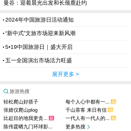
曼谷：迎着晨光出发和长颈鹿赴约
2024年中国旅游日活动通知
“新中式”文旅市场迎来新风潮
5•19中国旅游日｜盛大开启
五一全国演出市场活力旺盛
展开更多
>
旅游热搜
轻松爬山好搭子
每个人心中都有一...
热
张婧仪爬山plog
千山茶客 来日有信
热
比起目的地我更贪...
一代人有一代人的...
新
热
陈伟霆晒九门环球影...
更多热搜