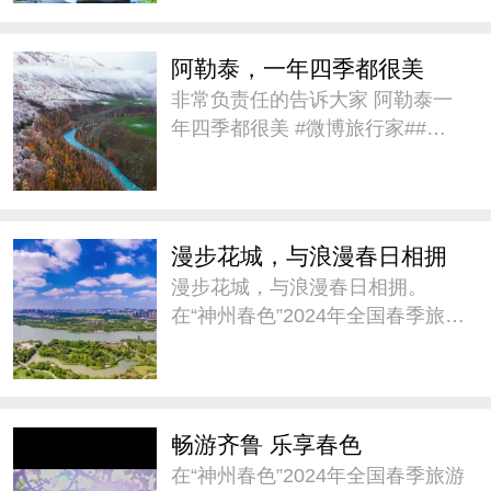
不曾改变。 #微博旅行家# #带着
微博去旅行# #城市巡
阿勒泰，一年四季都很美
非常负责任的告诉大家 阿勒泰一
年四季都很美 #微博旅行家##带
着微博去旅行#
漫步花城，与浪漫春日相拥
漫步花城，与浪漫春日相拥。
在“神州春色”2024年全国春季旅游
宣传推广活动中，@广州市文化
广电旅游局 推介《踏春寻味广东
趣自驾》，邀请大家这个春天来
广东自驾，踏青赏花。#神州春色
畅游齐鲁 乐享春色
##城市巡游记#
在“神州春色”2024年全国春季旅游