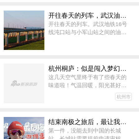
微博去旅行#
开往春天的列车，武汉油菜花海正盛开
开往春天的列车。武汉地铁16号
线沌口站与小军山站之间的油菜
花海正盛开。
杭州桐庐：似是闯入梦幻地心世界
这几天空气里终于有了些春天的
味道啦！气温回暖，阳光甚好，
周末约上了朋友一起自驾去桐庐
杭州市
春游，是的，我又去桐庐啦，去
不厌的地方，嘿嘿~从上海自驾到
桐庐大约三个半小时，去了超级
结束南极之旅后，最让我后悔的四件事
梦幻的瑶琳仙境和“小桂林”天目
第一件，没能去到中国的长城
站。长城站需要提前申请审核资