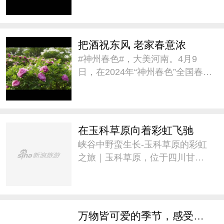
璀璨人文之约》的春季旅游宣传
推介,带大家一同感受新疆的#神州
春色#。#城市巡游记# @新疆是
把酒祝东风 老家春意浓
个好地方V
#神州春色#，大美河南。4月9
日，在2024年“神州春色”全国春季
旅游宣传推广活动中，用古诗推
介河南《把酒祝东风 老家春意
浓》。@河南省文化和旅游厅官
方微博 #城市巡游记#
在玉科草原向着彩虹飞驰
峡谷中野蛮生长-玉科草原的彩虹
之旅｜玉科草原，位于四川甘孜
州道孚县。这里景色迷人，融蓝
天、白云、雪山、林木、草原、
溪流为一体，被誉为“康巴阿勒
泰”。草原平均海拔3715米，最佳
万物皆可爱的季节，感受来自大自然的疗愈
旅游季节是七至八月。