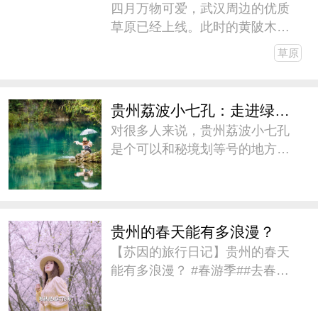
四月万物可爱，武汉周边的优质
草原已经上线。此时的黄陂木兰
草原一扫冬日的寂静和肃然，群
草原
山显出生机勃勃，草如绿茵，水
似明镜，一场踏青之旅不妨由此
开始。木兰草原位于武汉市黄陂
贵州荔波小七孔：走进绿野仙踪秘境
区王家河街，从武汉市中心向北
对很多人来说，贵州荔波小七孔
出发
是个可以和秘境划等号的地方。
原始森林葱茏秀丽得让人失语，
河水清透得不像话，风吹过的声
音和虫鸟的鸣叫只是让一切显得
更静谧，难怪《国家地理》将它
贵州的春天能有多浪漫？
评为“中国最美的地方”，《孤独星
【苏因的旅行日记】贵州的春天
能有多浪漫？ #春游季##去春天
里遛遛自己# 我在贵州平坝的樱花
园，看到了最温柔的春天。 #带着