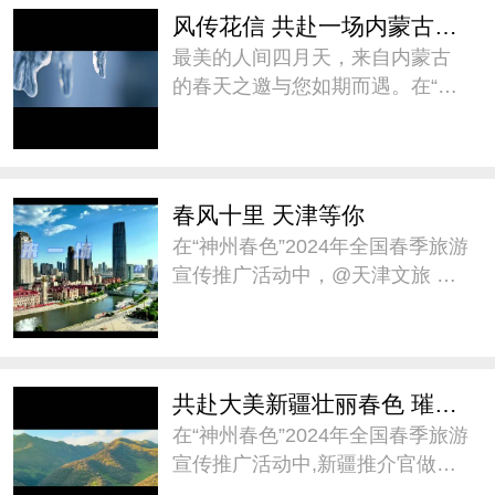
从芳菲袭人、候鸟漫舞、古今徜
风传花信 共赴一场内蒙古春天之约
徉、风情万种四个
最美的人间四月天，来自内蒙古
的春天之邀与您如期而遇。在“神
州春色”2024年全国春季旅游宣传
推广活动中，@内蒙古自治区文
化和旅游厅 推介《风传花信 共赴
一场内蒙古春天之约》，邀您前
春风十里 天津等你
往内蒙古一同赏春。
在“神州春色”2024年全国春季旅游
宣传推广活动中，@天津文旅 邀
大家在这个春天，来天津“城市漫
步”。天津将以它独特的魅力，迎
接每一位前来探访的游客，共同
感受这座城市的春日温暖与美
共赴大美新疆壮丽春色 璀璨人文之约
好。#神州春色##
在“神州春色”2024年全国春季旅游
宣传推广活动中,新疆推介官做了
题为《共赴大美新疆壮丽春色、