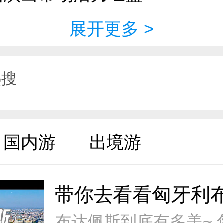
展开更多
>
热搜
国内游
出境游
布达佩斯到底有多美~ 