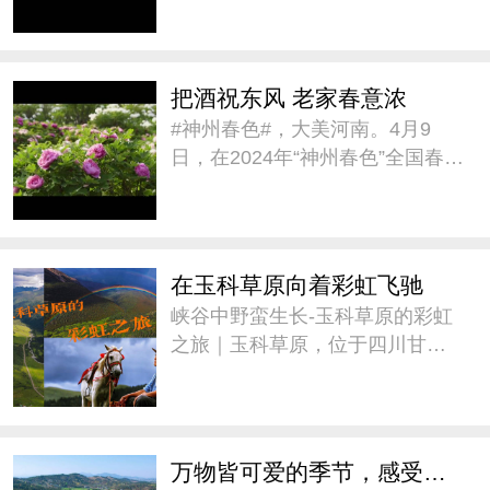
璀璨人文之约》的春季旅游宣传
推介,带大家一同感受新疆的#神州
春色#。#城市巡游记# @新疆是
把酒祝东风 老家春意浓
个好地方V
#神州春色#，大美河南。4月9
日，在2024年“神州春色”全国春季
旅游宣传推广活动中，用古诗推
介河南《把酒祝东风 老家春意
浓》。@河南省文化和旅游厅官
方微博 #城市巡游记#
在玉科草原向着彩虹飞驰
峡谷中野蛮生长-玉科草原的彩虹
之旅｜玉科草原，位于四川甘孜
州道孚县。这里景色迷人，融蓝
天、白云、雪山、林木、草原、
溪流为一体，被誉为“康巴阿勒
泰”。草原平均海拔3715米，最佳
万物皆可爱的季节，感受来自大自然的疗愈
旅游季节是七至八月。