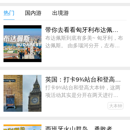
热门
国内游
出境游
带你去看看匈牙利布达佩斯到底有多美
布达佩斯到底有多美~ 匈牙利，布
达佩斯。 由多瑙河分开，左布达
右佩斯，又由塞切尼链桥相连，
遥遥相望。 古老与现代，忧郁与
热烈，无比浪漫~ #微博旅行家##
带着微博去旅行##五一旅游日记#
英国：打卡9¾站台和登高大本钟
打卡9¾站台和登高大本钟，这两
项活动其实是分开在两天进行
的，为了缩减游记篇幅，我干脆
大本钟
放一篇里写了。伦敦作为此次欧
行的中转站，逗留的时间不长，
但还是见缝插针地安排了一些V这
西班牙火山群岛，勇敢者的天堂