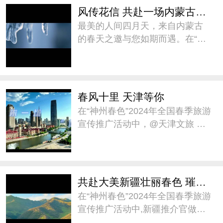
从芳菲袭人、候鸟漫舞、古今徜
风传花信 共赴一场内蒙古春天之约
徉、风情万种四个
最美的人间四月天，来自内蒙古
的春天之邀与您如期而遇。在“神
州春色”2024年全国春季旅游宣传
推广活动中，@内蒙古自治区文
化和旅游厅 推介《风传花信 共赴
一场内蒙古春天之约》，邀您前
春风十里 天津等你
往内蒙古一同赏春。
在“神州春色”2024年全国春季旅游
宣传推广活动中，@天津文旅 邀
大家在这个春天，来天津“城市漫
步”。天津将以它独特的魅力，迎
接每一位前来探访的游客，共同
感受这座城市的春日温暖与美
共赴大美新疆壮丽春色 璀璨人文之约
好。#神州春色##
在“神州春色”2024年全国春季旅游
宣传推广活动中,新疆推介官做了
题为《共赴大美新疆壮丽春色、