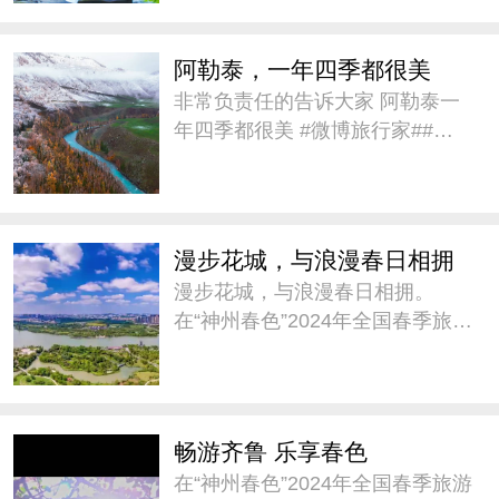
不曾改变。 #微博旅行家# #带着
微博去旅行# #城市巡
阿勒泰，一年四季都很美
非常负责任的告诉大家 阿勒泰一
年四季都很美 #微博旅行家##带
着微博去旅行#
漫步花城，与浪漫春日相拥
漫步花城，与浪漫春日相拥。
在“神州春色”2024年全国春季旅游
宣传推广活动中，@广州市文化
广电旅游局 推介《踏春寻味广东
趣自驾》，邀请大家这个春天来
广东自驾，踏青赏花。#神州春色
畅游齐鲁 乐享春色
##城市巡游记#
在“神州春色”2024年全国春季旅游