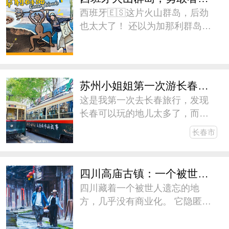
个年龄段喜闻乐见的活动，包括
西班牙🇪🇸这片火山群岛，后劲
有
也太大了！ 还以为加那利群岛
🇮🇨就是阳光海浪和沙滩，结果
这些才只是开胃菜[色]！ Must Do
Must
苏州小姐姐第一次游长春，三天两晚没玩够！
这是我第一次去长春旅行，发现
长春可以玩的地儿太多了，而计
划停留的时间太短了。预感长春
长春市
会成为大东北的下一个网红城
市，这次我们在长春待了三天两
晚，都没玩够。心想着盛夏的时
四川高庙古镇：一个被世人遗忘的地方
候可以再去一次，和朋友们去避
四川藏着一个被世人遗忘的地
暑。下
方，几乎没有商业化。 它隐匿在
山林崖壁中 700 多年，青砖铺就
的老街，云雾掩映的古民居，从