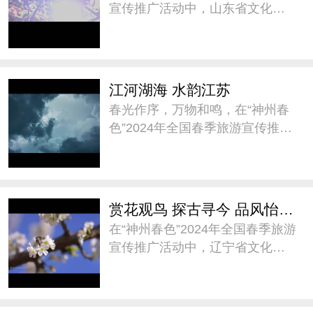
宣传推广活动中，山东省文化和
旅游厅以“畅游齐鲁 乐享春色”为
主题作春季旅游推介，通过“乐享
水的浪漫”、“乐享海的无垠”、“乐
享山的雄秀”、“乐享味的纯厚 ”四
江河湖海 水韵江苏
个篇
春光作序，万物和鸣，在“神州春
色”2024年全国春季旅游宣传推广
活动中，江苏省文化和旅游厅邀
您跟着AI一起打开云游江苏的新
视角。山水相依，繁花盛放，共
赴一场浪漫的春日之约。@水韵
赏花观鸟 探古寻今 品风怡情——阅春光 到辽宁
江苏 #神州春色##
在“神州春色”2024年全国春季旅游
宣传推广活动中，辽宁省文化和
旅游厅向全国游客进行了《赏花
观鸟 探古寻今 品风怡情——阅春
光 到辽宁》春季旅游隆重推介，