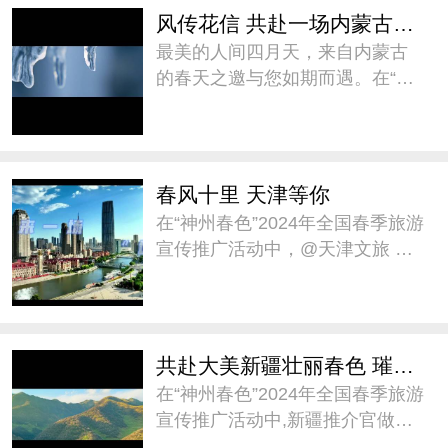
从芳菲袭人、候鸟漫舞、古今徜
风传花信 共赴一场内蒙古春天之约
徉、风情万种四个
最美的人间四月天，来自内蒙古
的春天之邀与您如期而遇。在“神
州春色”2024年全国春季旅游宣传
推广活动中，@内蒙古自治区文
化和旅游厅 推介《风传花信 共赴
一场内蒙古春天之约》，邀您前
春风十里 天津等你
往内蒙古一同赏春。
在“神州春色”2024年全国春季旅游
宣传推广活动中，@天津文旅 邀
大家在这个春天，来天津“城市漫
步”。天津将以它独特的魅力，迎
接每一位前来探访的游客，共同
感受这座城市的春日温暖与美
共赴大美新疆壮丽春色 璀璨人文之约
好。#神州春色##
在“神州春色”2024年全国春季旅游
宣传推广活动中,新疆推介官做了
题为《共赴大美新疆壮丽春色、