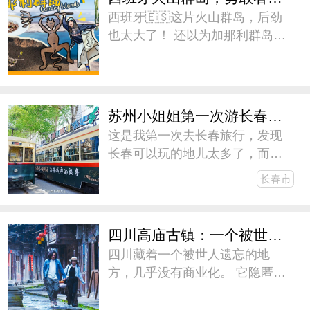
个年龄段喜闻乐见的活动，包括
西班牙🇪🇸这片火山群岛，后劲
有
也太大了！ 还以为加那利群岛
🇮🇨就是阳光海浪和沙滩，结果
这些才只是开胃菜[色]！ Must Do
Must
苏州小姐姐第一次游长春，三天两晚没玩够！
这是我第一次去长春旅行，发现
长春可以玩的地儿太多了，而计
划停留的时间太短了。预感长春
长春市
会成为大东北的下一个网红城
市，这次我们在长春待了三天两
晚，都没玩够。心想着盛夏的时
四川高庙古镇：一个被世人遗忘的地方
候可以再去一次，和朋友们去避
四川藏着一个被世人遗忘的地
暑。下
方，几乎没有商业化。 它隐匿在
山林崖壁中 700 多年，青砖铺就
的老街，云雾掩映的古民居，从