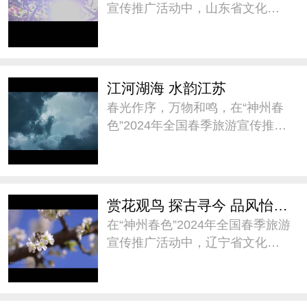
宣传推广活动中，山东省文化和
旅游厅以“畅游齐鲁 乐享春色”为
主题作春季旅游推介，通过“乐享
水的浪漫”、“乐享海的无垠”、“乐
享山的雄秀”、“乐享味的纯厚 ”四
江河湖海 水韵江苏
个篇
春光作序，万物和鸣，在“神州春
色”2024年全国春季旅游宣传推广
活动中，江苏省文化和旅游厅邀
您跟着AI一起打开云游江苏的新
视角。山水相依，繁花盛放，共
赴一场浪漫的春日之约。@水韵
赏花观鸟 探古寻今 品风怡情——阅春光 到辽宁
江苏 #神州春色##
在“神州春色”2024年全国春季旅游
宣传推广活动中，辽宁省文化和
旅游厅向全国游客进行了《赏花
观鸟 探古寻今 品风怡情——阅春
光 到辽宁》春季旅游隆重推介，