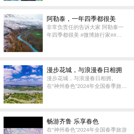
不曾改变。 #微博旅行家# #带着
微博去旅行# #城市巡
阿勒泰，一年四季都很美
非常负责任的告诉大家 阿勒泰一
年四季都很美 #微博旅行家##带
着微博去旅行#
漫步花城，与浪漫春日相拥
漫步花城，与浪漫春日相拥。
在“神州春色”2024年全国春季旅游
宣传推广活动中，@广州市文化
广电旅游局 推介《踏春寻味广东
趣自驾》，邀请大家这个春天来
广东自驾，踏青赏花。#神州春色
畅游齐鲁 乐享春色
##城市巡游记#
在“神州春色”2024年全国春季旅游