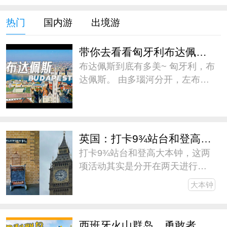
热门
国内游
出境游
带你去看看匈牙利布达佩斯到底有多美
布达佩斯到底有多美~ 匈牙利，布
达佩斯。 由多瑙河分开，左布达
右佩斯，又由塞切尼链桥相连，
遥遥相望。 古老与现代，忧郁与
热烈，无比浪漫~ #微博旅行家##
带着微博去旅行##五一旅游日记#
英国：打卡9¾站台和登高大本钟
打卡9¾站台和登高大本钟，这两
项活动其实是分开在两天进行
的，为了缩减游记篇幅，我干脆
大本钟
放一篇里写了。伦敦作为此次欧
行的中转站，逗留的时间不长，
但还是见缝插针地安排了一些V这
西班牙火山群岛，勇敢者的天堂