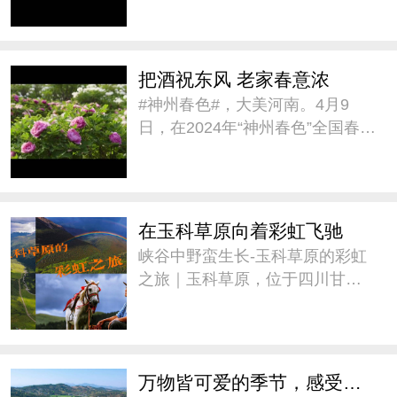
璀璨人文之约》的春季旅游宣传
推介,带大家一同感受新疆的#神州
春色#。#城市巡游记# @新疆是
把酒祝东风 老家春意浓
个好地方V
#神州春色#，大美河南。4月9
日，在2024年“神州春色”全国春季
旅游宣传推广活动中，用古诗推
介河南《把酒祝东风 老家春意
浓》。@河南省文化和旅游厅官
方微博 #城市巡游记#
在玉科草原向着彩虹飞驰
峡谷中野蛮生长-玉科草原的彩虹
之旅｜玉科草原，位于四川甘孜
州道孚县。这里景色迷人，融蓝
天、白云、雪山、林木、草原、
溪流为一体，被誉为“康巴阿勒
泰”。草原平均海拔3715米，最佳
万物皆可爱的季节，感受来自大自然的疗愈
旅游季节是七至八月。