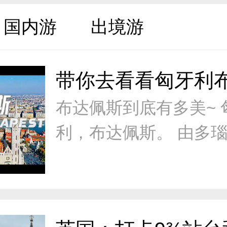
国内游
出境游
布达佩斯到底有多美~ 
利，布达佩斯。 由多
开，左布达右佩斯，又
尼链桥相连，遥遥相望
与现代，忧郁与热烈，