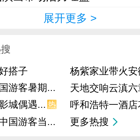
展开更多
>
热搜
好搭子
杨紫家业带火安徽
游客暑期...
天地交响云滇六
城偶遇...
呼和浩特一酒店花
热
国游客当...
更多热搜