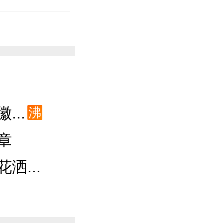
...
沸
章
洒...