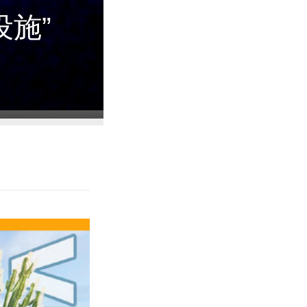
施”
温州泰顺，感
泰顺