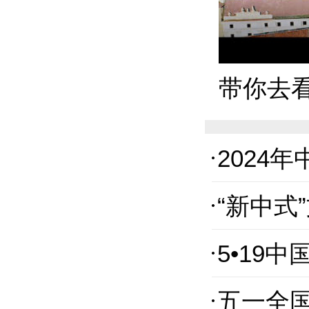
带你去
2024
“新中式
5•19
五一全