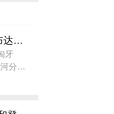
带你去看看匈牙利布达佩斯到底有多美
匈牙
瑙河分
由塞切
。 古老
无比浪