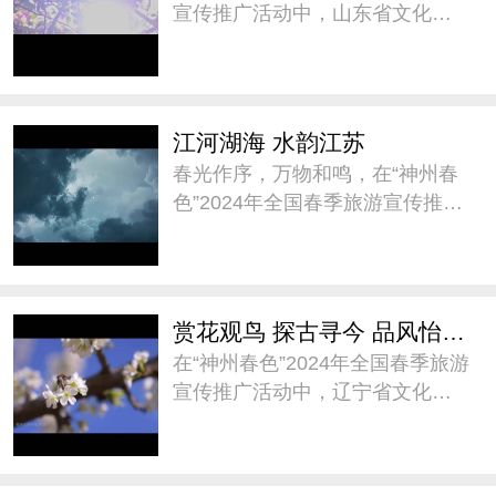
宣传推广活动中，山东省文化和
旅游厅以“畅游齐鲁 乐享春色”为
主题作春季旅游推介，通过“乐享
水的浪漫”、“乐享海的无垠”、“乐
享山的雄秀”、“乐享味的纯厚 ”四
江河湖海 水韵江苏
个篇
春光作序，万物和鸣，在“神州春
色”2024年全国春季旅游宣传推广
活动中，江苏省文化和旅游厅邀
您跟着AI一起打开云游江苏的新
视角。山水相依，繁花盛放，共
赴一场浪漫的春日之约。@水韵
赏花观鸟 探古寻今 品风怡情——阅春光 到辽宁
江苏 #神州春色##
在“神州春色”2024年全国春季旅游
宣传推广活动中，辽宁省文化和
旅游厅向全国游客进行了《赏花
观鸟 探古寻今 品风怡情——阅春
光 到辽宁》春季旅游隆重推介，