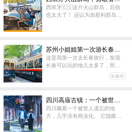
个年龄段喜闻乐见的活动，包括
西班牙🇪🇸这片火山群岛，后劲
有
也太大了！ 还以为加那利群岛
🇮🇨就是阳光海浪和沙滩，结果
这些才只是开胃菜[色]！ Must Do
Must
苏州小姐姐第一次游长春，三天两晚没玩够！
这是我第一次去长春旅行，发现
长春可以玩的地儿太多了，而计
划停留的时间太短了。预感长春
长春市
会成为大东北的下一个网红城
市，这次我们在长春待了三天两
晚，都没玩够。心想着盛夏的时
四川高庙古镇：一个被世人遗忘的地方
候可以再去一次，和朋友们去避
四川藏着一个被世人遗忘的地
暑。下
方，几乎没有商业化。 它隐匿在
山林崖壁中 700 多年，青砖铺就
的老街，云雾掩映的古民居，从