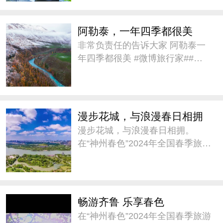
不曾改变。 #微博旅行家# #带着
微博去旅行# #城市巡
阿勒泰，一年四季都很美
非常负责任的告诉大家 阿勒泰一
年四季都很美 #微博旅行家##带
着微博去旅行#
漫步花城，与浪漫春日相拥
漫步花城，与浪漫春日相拥。
在“神州春色”2024年全国春季旅游
宣传推广活动中，@广州市文化
广电旅游局 推介《踏春寻味广东
趣自驾》，邀请大家这个春天来
广东自驾，踏青赏花。#神州春色
畅游齐鲁 乐享春色
##城市巡游记#
在“神州春色”2024年全国春季旅游