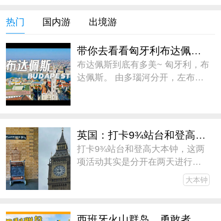
热门
国内游
出境游
带你去看看匈牙利布达佩斯到底有多美
布达佩斯到底有多美~ 匈牙利，布
达佩斯。 由多瑙河分开，左布达
右佩斯，又由塞切尼链桥相连，
遥遥相望。 古老与现代，忧郁与
热烈，无比浪漫~ #微博旅行家##
带着微博去旅行##五一旅游日记#
英国：打卡9¾站台和登高大本钟
打卡9¾站台和登高大本钟，这两
项活动其实是分开在两天进行
的，为了缩减游记篇幅，我干脆
大本钟
放一篇里写了。伦敦作为此次欧
行的中转站，逗留的时间不长，
但还是见缝插针地安排了一些V这
西班牙火山群岛，勇敢者的天堂