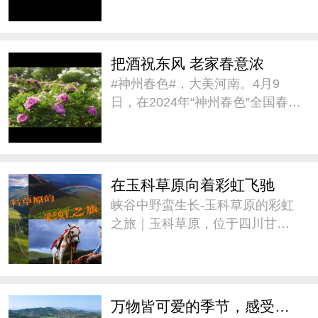
璀璨人文之约》的春季旅游宣传
推介,带大家一同感受新疆的#神州
春色#。#城市巡游记# @新疆是
把酒祝东风 老家春意浓
个好地方V
#神州春色#，大美河南。4月9
日，在2024年“神州春色”全国春季
旅游宣传推广活动中，用古诗推
介河南《把酒祝东风 老家春意
浓》。@河南省文化和旅游厅官
方微博 #城市巡游记#
在玉科草原向着彩虹飞驰
峡谷中野蛮生长-玉科草原的彩虹
之旅｜玉科草原，位于四川甘孜
州道孚县。这里景色迷人，融蓝
天、白云、雪山、林木、草原、
溪流为一体，被誉为“康巴阿勒
泰”。草原平均海拔3715米，最佳
万物皆可爱的季节，感受来自大自然的疗愈
旅游季节是七至八月。