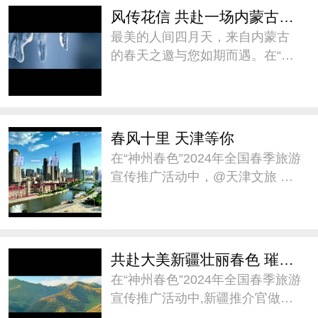
从芳菲袭人、候鸟漫舞、古今徜
风传花信 共赴一场内蒙古春天之约
徉、风情万种四个
最美的人间四月天，来自内蒙古
的春天之邀与您如期而遇。在“神
州春色”2024年全国春季旅游宣传
推广活动中，@内蒙古自治区文
化和旅游厅 推介《风传花信 共赴
一场内蒙古春天之约》，邀您前
春风十里 天津等你
往内蒙古一同赏春。
在“神州春色”2024年全国春季旅游
宣传推广活动中，@天津文旅 邀
大家在这个春天，来天津“城市漫
步”。天津将以它独特的魅力，迎
接每一位前来探访的游客，共同
感受这座城市的春日温暖与美
共赴大美新疆壮丽春色 璀璨人文之约
好。#神州春色##
在“神州春色”2024年全国春季旅游
宣传推广活动中,新疆推介官做了
题为《共赴大美新疆壮丽春色、