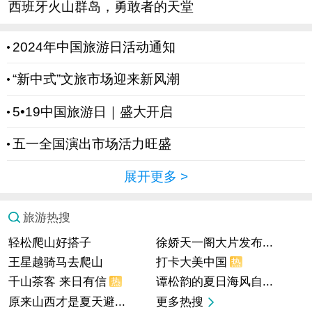
西班牙火山群岛，勇敢者的天堂
2024年中国旅游日活动通知
“新中式”文旅市场迎来新风潮
5•19中国旅游日｜盛大开启
五一全国演出市场活力旺盛
展开更多
>
旅游热搜
轻松爬山好搭子
徐娇天一阁大片发布...
王星越骑马去爬山
打卡大美中国
热
千山茶客 来日有信
谭松韵的夏日海风自...
热
原来山西才是夏天避...
更多热搜