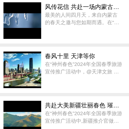
从芳菲袭人、候鸟漫舞、古今徜
风传花信 共赴一场内蒙古春天之约
徉、风情万种四个
最美的人间四月天，来自内蒙古
的春天之邀与您如期而遇。在“神
州春色”2024年全国春季旅游宣传
推广活动中，@内蒙古自治区文
化和旅游厅 推介《风传花信 共赴
一场内蒙古春天之约》，邀您前
春风十里 天津等你
往内蒙古一同赏春。
在“神州春色”2024年全国春季旅游
宣传推广活动中，@天津文旅 邀
大家在这个春天，来天津“城市漫
步”。天津将以它独特的魅力，迎
接每一位前来探访的游客，共同
感受这座城市的春日温暖与美
共赴大美新疆壮丽春色 璀璨人文之约
好。#神州春色##
在“神州春色”2024年全国春季旅游
宣传推广活动中,新疆推介官做了
题为《共赴大美新疆壮丽春色、