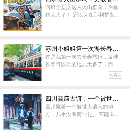
个年龄段喜闻乐见的活动，包括
西班牙🇪🇸这片火山群岛，后劲
有
也太大了！ 还以为加那利群岛
🇮🇨就是阳光海浪和沙滩，结果
这些才只是开胃菜[色]！ Must Do
Must
苏州小姐姐第一次游长春，三天两晚没玩够！
这是我第一次去长春旅行，发现
长春可以玩的地儿太多了，而计
划停留的时间太短了。预感长春
长春市
会成为大东北的下一个网红城
市，这次我们在长春待了三天两
晚，都没玩够。心想着盛夏的时
四川高庙古镇：一个被世人遗忘的地方
候可以再去一次，和朋友们去避
四川藏着一个被世人遗忘的地
暑。下
方，几乎没有商业化。 它隐匿在
山林崖壁中 700 多年，青砖铺就
的老街，云雾掩映的古民居，从