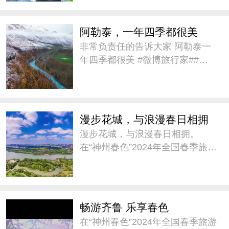
不曾改变。 #微博旅行家# #带着
微博去旅行# #城市巡
阿勒泰，一年四季都很美
非常负责任的告诉大家 阿勒泰一
年四季都很美 #微博旅行家##带
着微博去旅行#
漫步花城，与浪漫春日相拥
漫步花城，与浪漫春日相拥。
在“神州春色”2024年全国春季旅游
宣传推广活动中，@广州市文化
广电旅游局 推介《踏春寻味广东
趣自驾》，邀请大家这个春天来
广东自驾，踏青赏花。#神州春色
畅游齐鲁 乐享春色
##城市巡游记#
在“神州春色”2024年全国春季旅游