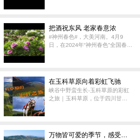
璀璨人文之约》的春季旅游宣传
推介,带大家一同感受新疆的#神州
春色#。#城市巡游记# @新疆是
把酒祝东风 老家春意浓
个好地方V
#神州春色#，大美河南。4月9
日，在2024年“神州春色”全国春季
旅游宣传推广活动中，用古诗推
介河南《把酒祝东风 老家春意
浓》。@河南省文化和旅游厅官
方微博 #城市巡游记#
在玉科草原向着彩虹飞驰
峡谷中野蛮生长-玉科草原的彩虹
之旅｜玉科草原，位于四川甘孜
州道孚县。这里景色迷人，融蓝
天、白云、雪山、林木、草原、
溪流为一体，被誉为“康巴阿勒
泰”。草原平均海拔3715米，最佳
万物皆可爱的季节，感受来自大自然的疗愈
旅游季节是七至八月。