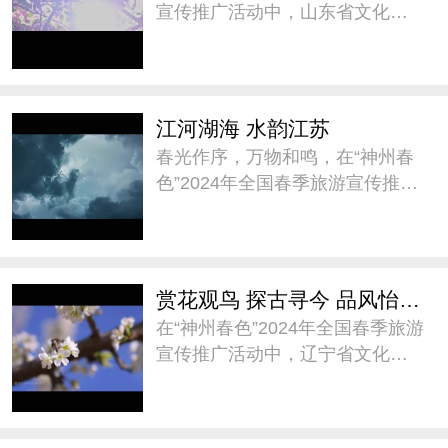
宣传推广活动中，山东省文化和
旅游厅以“畅游齐鲁 乐享春色”为
主题作春季旅游推介，通过“乐享
水的浪漫”、“乐享海的无垠”、“乐
享山的雄秀”、“乐享味的纯厚 ”四
江河湖海 水韵江苏
个篇
春光作序，万物和鸣，在“神州春
色”2024年全国春季旅游宣传推广
活动中，江苏省文化和旅游厅邀
您跟着AI一起打开云游江苏的新
视角。山水相依，繁花盛放，共
赴一场浪漫的春日之约。@水韵
赏花观鸟 探古寻今 品风怡情——阅春光 到辽宁
江苏 #神州春色##
在“神州春色”2024年全国春季旅游
宣传推广活动中，辽宁省文化和
旅游厅向全国游客进行了《赏花
观鸟 探古寻今 品风怡情——阅春
光 到辽宁》春季旅游隆重推介，