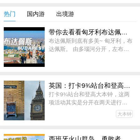
热门
国内游
出境游
带你去看看匈牙利布达佩斯到底有多美
布达佩斯到底有多美~ 匈牙利，布
达佩斯。 由多瑙河分开，左布达
右佩斯，又由塞切尼链桥相连，
遥遥相望。 古老与现代，忧郁与
热烈，无比浪漫~ #微博旅行家##
带着微博去旅行##五一旅游日记#
英国：打卡9¾站台和登高大本钟
打卡9¾站台和登高大本钟，这两
项活动其实是分开在两天进行
的，为了缩减游记篇幅，我干脆
大本钟
放一篇里写了。伦敦作为此次欧
行的中转站，逗留的时间不长，
但还是见缝插针地安排了一些V这
西班牙火山群岛，勇敢者的天堂